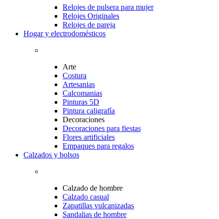
Relojes de pulsera para mujer
Relojes Originales
Relojes de pareja
Hogar y electrodomésticos
Arte
Costura
Artesanias
Calcomanias
Pinturas 5D
Pintura caligrafía
Decoraciones
Decoraciones para fiestas
Flores artificiales
Empaques para regalos
Calzados y bolsos
Calzado de hombre
Calzado casual
Zapatillas vulcanizadas
Sandalias de hombre