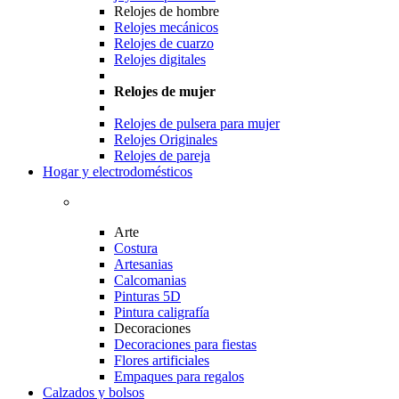
Relojes de hombre
Relojes mecánicos
Relojes de cuarzo
Relojes digitales
Relojes de mujer
Relojes de pulsera para mujer
Relojes Originales
Relojes de pareja
Hogar y electrodomésticos
Arte
Costura
Artesanias
Calcomanias
Pinturas 5D
Pintura caligrafía
Decoraciones
Decoraciones para fiestas
Flores artificiales
Empaques para regalos
Calzados y bolsos