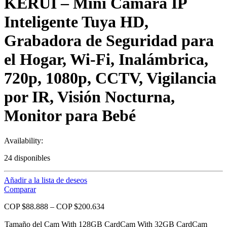
KERUI – Mini Cámara IP
Inteligente Tuya HD,
Grabadora de Seguridad para
el Hogar, Wi-Fi, Inalámbrica,
720p, 1080p, CCTV, Vigilancia
por IR, Visión Nocturna,
Monitor para Bebé
Availability:
24 disponibles
Añadir a la lista de deseos
Comparar
COP $
88.888
–
COP $
200.634
Tamaño del
Cam With 128GB Card
Cam With 32GB Card
Cam