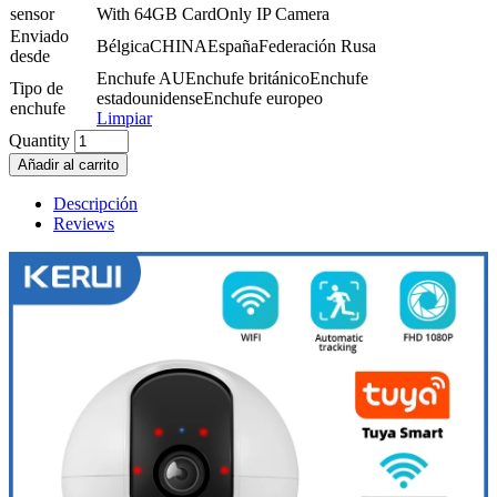
sensor
With 64GB Card
Only IP Camera
Enviado
Bélgica
CHINA
España
Federación Rusa
desde
Enchufe AU
Enchufe británico
Enchufe
Tipo de
estadounidense
Enchufe europeo
enchufe
Limpiar
Quantity
Añadir al carrito
Descripción
Reviews