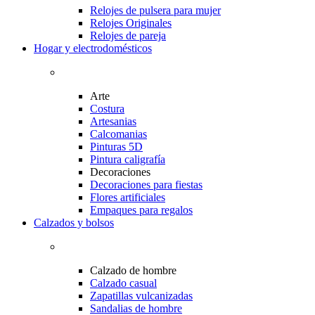
Relojes de pulsera para mujer
Relojes Originales
Relojes de pareja
Hogar y electrodomésticos
Arte
Costura
Artesanias
Calcomanias
Pinturas 5D
Pintura caligrafía
Decoraciones
Decoraciones para fiestas
Flores artificiales
Empaques para regalos
Calzados y bolsos
Calzado de hombre
Calzado casual
Zapatillas vulcanizadas
Sandalias de hombre