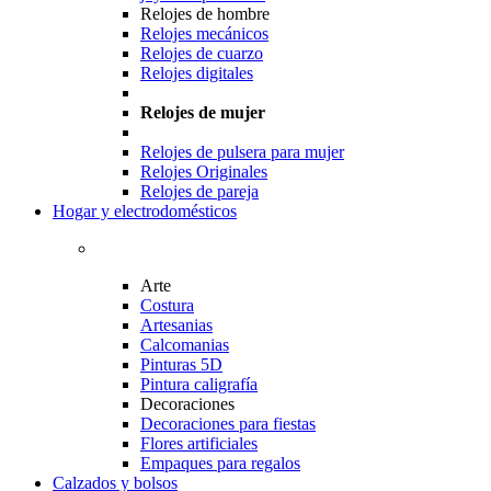
Relojes de hombre
Relojes mecánicos
Relojes de cuarzo
Relojes digitales
Relojes de mujer
Relojes de pulsera para mujer
Relojes Originales
Relojes de pareja
Hogar y electrodomésticos
Arte
Costura
Artesanias
Calcomanias
Pinturas 5D
Pintura caligrafía
Decoraciones
Decoraciones para fiestas
Flores artificiales
Empaques para regalos
Calzados y bolsos