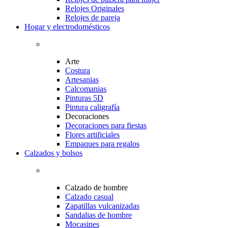
Relojes Originales
Relojes de pareja
Hogar y electrodomésticos
Arte
Costura
Artesanias
Calcomanias
Pinturas 5D
Pintura caligrafía
Decoraciones
Decoraciones para fiestas
Flores artificiales
Empaques para regalos
Calzados y bolsos
Calzado de hombre
Calzado casual
Zapatillas vulcanizadas
Sandalias de hombre
Mocasines