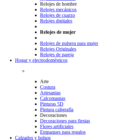
Relojes de hombre
Relojes mecánicos
Relojes de cuarzo
Relojes digitales
Relojes de mujer
Relojes de pulsera para mujer
Relojes Originales
Relojes de pareja
Hogar y electrodomésticos
Arte
Costura
Artesanias
Calcomanias
Pinturas 5D
Pintura caligrafía
Decoraciones
Decoraciones para fiestas
Flores artificiales
Empaques para regalos
Calzados y bolsos