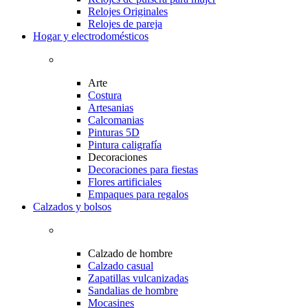
Relojes Originales
Relojes de pareja
Hogar y electrodomésticos
Arte
Costura
Artesanias
Calcomanias
Pinturas 5D
Pintura caligrafía
Decoraciones
Decoraciones para fiestas
Flores artificiales
Empaques para regalos
Calzados y bolsos
Calzado de hombre
Calzado casual
Zapatillas vulcanizadas
Sandalias de hombre
Mocasines