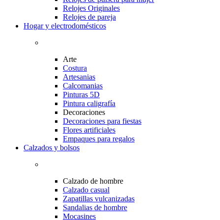
Relojes Originales
Relojes de pareja
Hogar y electrodomésticos
Arte
Costura
Artesanias
Calcomanias
Pinturas 5D
Pintura caligrafía
Decoraciones
Decoraciones para fiestas
Flores artificiales
Empaques para regalos
Calzados y bolsos
Calzado de hombre
Calzado casual
Zapatillas vulcanizadas
Sandalias de hombre
Mocasines