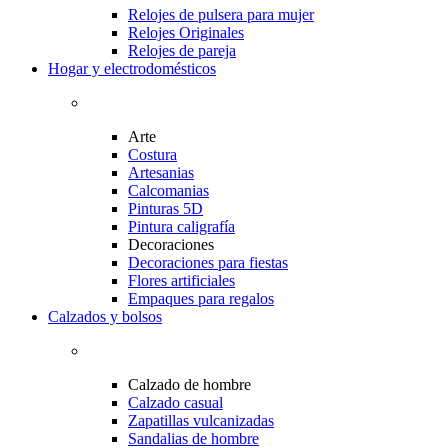
Relojes de pulsera para mujer
Relojes Originales
Relojes de pareja
Hogar y electrodomésticos
Arte
Costura
Artesanias
Calcomanias
Pinturas 5D
Pintura caligrafía
Decoraciones
Decoraciones para fiestas
Flores artificiales
Empaques para regalos
Calzados y bolsos
Calzado de hombre
Calzado casual
Zapatillas vulcanizadas
Sandalias de hombre