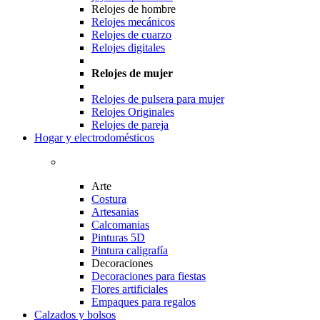
Relojes de hombre
Relojes mecánicos
Relojes de cuarzo
Relojes digitales
Relojes de mujer
Relojes de pulsera para mujer
Relojes Originales
Relojes de pareja
Hogar y electrodomésticos
Arte
Costura
Artesanias
Calcomanias
Pinturas 5D
Pintura caligrafía
Decoraciones
Decoraciones para fiestas
Flores artificiales
Empaques para regalos
Calzados y bolsos