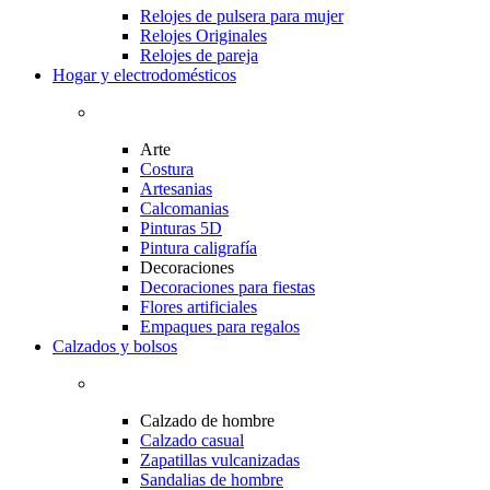
Relojes de pulsera para mujer
Relojes Originales
Relojes de pareja
Hogar y electrodomésticos
Arte
Costura
Artesanias
Calcomanias
Pinturas 5D
Pintura caligrafía
Decoraciones
Decoraciones para fiestas
Flores artificiales
Empaques para regalos
Calzados y bolsos
Calzado de hombre
Calzado casual
Zapatillas vulcanizadas
Sandalias de hombre