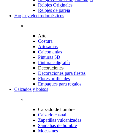
Relojes Originales
Relojes de pareja
Hogar y electrodomésticos
Arte
Costura
Artesanias
Calcomanias
Pinturas 5D
Pintura caligrafía
Decoraciones
Decoraciones para fiestas
Flores artificiales
Empaques para regalos
Calzados y bolsos
Calzado de hombre
Calzado casual
Zapatillas vulcanizadas
Sandalias de hombre
Mocasines