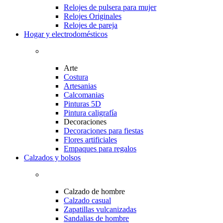
Relojes de pulsera para mujer
Relojes Originales
Relojes de pareja
Hogar y electrodomésticos
Arte
Costura
Artesanias
Calcomanias
Pinturas 5D
Pintura caligrafía
Decoraciones
Decoraciones para fiestas
Flores artificiales
Empaques para regalos
Calzados y bolsos
Calzado de hombre
Calzado casual
Zapatillas vulcanizadas
Sandalias de hombre