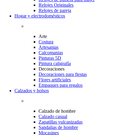
Relojes Originales
Relojes de pareja
Hogar y electrodomésticos
Arte
Costura
Artesanias
Calcomanias
Pinturas 5D
Pintura caligrafía
Decoraciones
Decoraciones para fiestas
Flores artificiales
Empaques para regalos
Calzados y bolsos
Calzado de hombre
Calzado casual
Zapatillas vulcanizadas
Sandalias de hombre
Mocasines