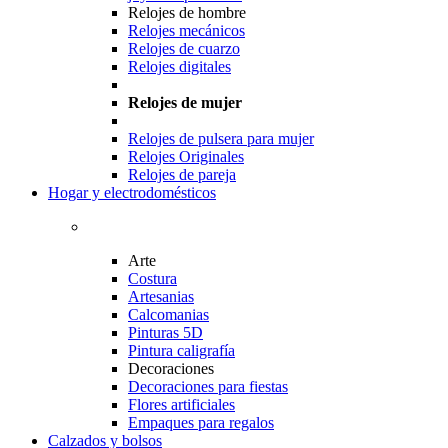
Relojes de hombre
Relojes mecánicos
Relojes de cuarzo
Relojes digitales
Relojes de mujer
Relojes de pulsera para mujer
Relojes Originales
Relojes de pareja
Hogar y electrodomésticos
Arte
Costura
Artesanias
Calcomanias
Pinturas 5D
Pintura caligrafía
Decoraciones
Decoraciones para fiestas
Flores artificiales
Empaques para regalos
Calzados y bolsos