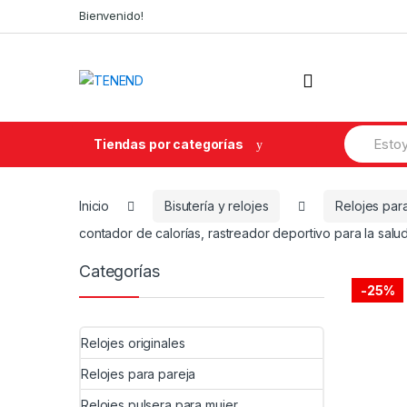
Skip
Skip
Bienvenido!
to
to
navigation
content
Search
Tiendas por categorías
for:
Inicio
Bisutería y relojes
Relojes par
contador de calorías, rastreador deportivo para la salu
Categorías
-
25%
Relojes originales
Relojes para pareja
Relojes pulsera para mujer