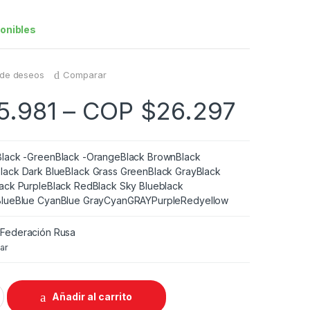
onibles
a de deseos
Comparar
5.981
–
COP $
26.297
Black -Green
Black -Orange
Black Brown
Black
lack Dark Blue
Black Grass Green
Black Gray
Black
lack Purple
Black Red
Black Sky Blue
black
Blue
Blue Cyan
Blue Gray
Cyan
GRAY
Purple
Red
yellow
A
Federación Rusa
ar
Añadir al carrito