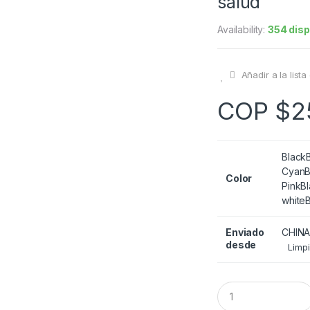
salud
Availability:
354 disp
Añadir a la list
COP $
2
Black
Cyan
B
Color
Pink
B
white
Enviado
CHIN
desde
Limpi
Q
u