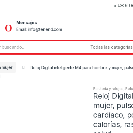
Localiz
Mensajes
Email: info@tenend.com
a mujer
Reloj Digital inteligente M4 para hombre y mujer, pul
d
Bisutería y relojes
,
Relo
Reloj Digit
mujer, puls
cardíaco, 
calorías, r