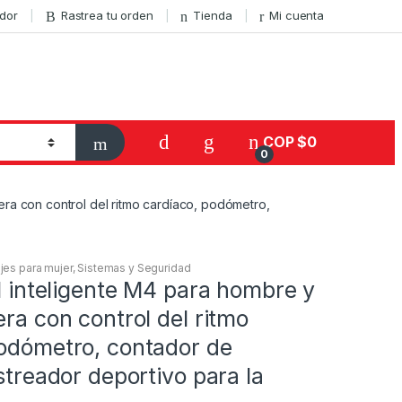
ador
Rastrea tu orden
Tienda
Mi cuenta
COP $
0
0
sera con control del ritmo cardíaco, podómetro,
jes para mujer
,
Sistemas y Seguridad
al inteligente M4 para hombre y
era con control del ritmo
podómetro, contador de
astreador deportivo para la