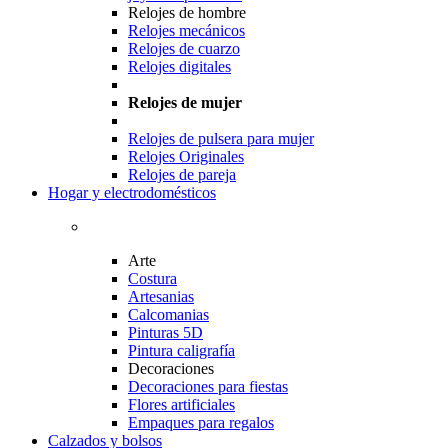
Relojes de hombre
Relojes mecánicos
Relojes de cuarzo
Relojes digitales
Relojes de mujer
Relojes de pulsera para mujer
Relojes Originales
Relojes de pareja
Hogar y electrodomésticos
Arte
Costura
Artesanias
Calcomanias
Pinturas 5D
Pintura caligrafía
Decoraciones
Decoraciones para fiestas
Flores artificiales
Empaques para regalos
Calzados y bolsos