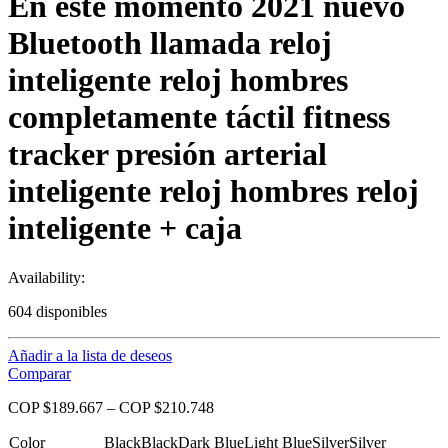
En este momento 2021 nuevo
Bluetooth llamada reloj
inteligente reloj hombres
completamente táctil fitness
tracker presión arterial
inteligente reloj hombres reloj
inteligente + caja
Availability:
604 disponibles
Añadir a la lista de deseos
Comparar
COP $
189.667
–
COP $
210.748
Color
Black
Black
Dark Blue
Light Blue
Silver
Silver