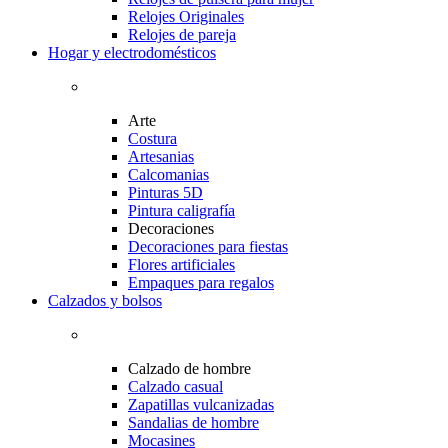
Relojes Originales
Relojes de pareja
Hogar y electrodomésticos
Arte
Costura
Artesanias
Calcomanias
Pinturas 5D
Pintura caligrafía
Decoraciones
Decoraciones para fiestas
Flores artificiales
Empaques para regalos
Calzados y bolsos
Calzado de hombre
Calzado casual
Zapatillas vulcanizadas
Sandalias de hombre
Mocasines