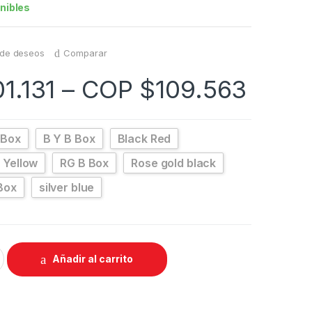
nibles
a de deseos
Comparar
01.131
–
COP $
109.563
 Box
B Y B Box
Black Red
 Yellow
RG B Box
Rose gold black
Box
silver blue
Añadir al carrito