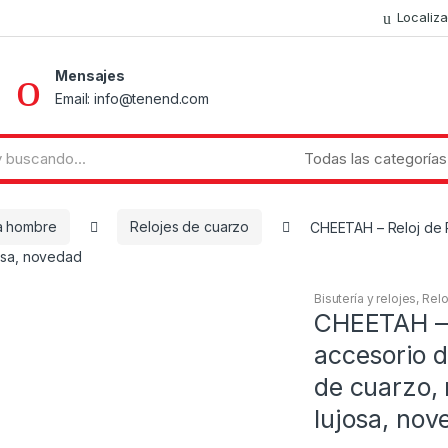
Localiz
Mensajes
Email: info@tenend.com
a hombre
Relojes de cuarzo
CHEETAH – Reloj de P
josa, novedad
Bisutería y relojes
,
Relo
CHEETAH – 
accesorio d
de cuarzo, 
lujosa, nov