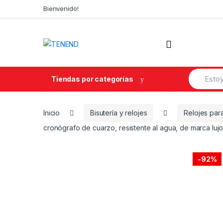
Skip
Skip
Bienvenido!
to
to
navigation
content
Search
Tiendas por categorías
for:
Inicio
Bisutería y relojes
Relojes par
cronógrafo de cuarzo, resistente al agua, de marca lu
-
92%