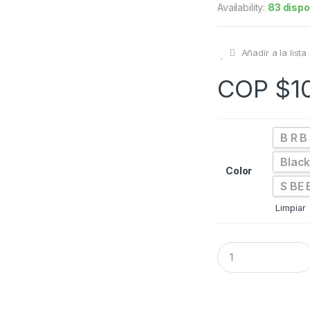
Availability:
83 dispo
Añadir a la list
COP $
1
B R B
Black
Color
S BE 
Limpiar
Q
u
a
n
t
i